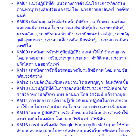
KM04 แนวปฏิบัติที่ดี” แนวทางการดำเนินโครงการ/กิจกรรม
ด้านทำนุบำรุงศิลปวัฒนธรรม โดย นางสาวแสงจันทร์ วงค์ขัด
นนท์
KM06 เริ่มต้นอย่างไรเมื่อรับหน้าที่พิธีกร : เตรียมความพร้อม
และเทคนิคการพูด โดย นางณปภัช พันธุ์แก้ว, นายพงษ์พันธุ์
ธรรมลังกา, นายธีระพล ท้าวถึง, นายปิยะพงษ์ วงศ์ตุ้ย, นายณัฐ
วุฒิ สุทธหลวง, นางสาวเอื้องเหนือ นิกรพันธุ์, นางสกาวเดือน
เมฆวิไล
KM09 เทคนิคการจัดทำคู่มือปฏิบัติงานหลักให้ได้ชำนาญการ
โดย นางอุมาพร เจริญธนากุล นายนคร คำกิติ และนางสาว
ปวีณ์สุดา บุษยธานินทร์
KM11 เทคนิคการจัดซื้อวัสดุอย่างมีประสิทธิภาพ โดย นายชัย
วศินวงศ์สว่าง
KM12 ระบบจัดเก็บแฟ้มสะสมงาน โดย ศรัญญา อินทร์คำเชื้อ
KM13 แนวปฏิบัติที่ดีในการออกหนังสือรับรองการนับหน่วยกิต
รายวิชาของนักศึกษา มทร.ล้านนา โดย จิรวัฒน์ แก้วรากมุข
KM14 การจัดการองค์ความรู้เกี่ยวกับแนวปฏิบัติในการเบิกจ่าย
ค่าใช้จ่ายในการดำเนินงาน โดย นางสาวพรรณษา เรือนน้อย
KM15 “แนวปฏิบัติที่ดี” การจัดเก็บข้อมูลไฟล์เอกสารสำหรับใช้
งานร่วมกันในองค์กร โดย นายวัชรินทร์ สิทธิตัน
KM16 การนำเครื่องมือ Google Form (กูเกิล ฟอร์ม) มาใช้ช่วย
อำนวยความสะดวกในการจัดทำแบบฟอร์มใบลาพักผ่อน ใบการ