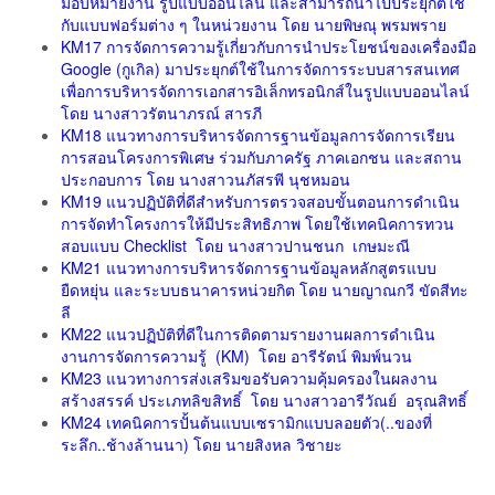
มอบหมายงาน รูปแบบออนไลน์ และสามารถนำไปประยุกต์ใช้
กับแบบฟอร์มต่าง ๆ ในหน่วยงาน โดย นายพิษณุ พรมพราย
KM17 การจัดการความรู้เกี่ยวกับการนำประโยชน์ของเครื่องมือ
Google (กูเกิล) มาประยุกต์ใช้ในการจัดการระบบสารสนเทศ
เพื่อการบริหารจัดการเอกสารอิเล็กทรอนิกส์ในรูปแบบออนไลน์
โดย นางสาวรัตนาภรณ์ สารภี
KM18 แนวทางการบริหารจัดการฐานข้อมูลการจัดการเรียน
การสอนโครงการพิเศษ ร่วมกับภาครัฐ ภาคเอกชน และสถาน
ประกอบการ โดย นางสาวนภัสรพี นุชหมอน
KM19 แนวปฏิบัติที่ดีสำหรับการตรวจสอบขั้นตอนการดำเนิน
การจัดทำโครงการให้มีประสิทธิภาพ โดยใช้เทคนิคการทวน
สอบแบบ Checklist โดย นางสาวปานชนก เกษมะณี
KM21 แนวทางการบริหารจัดการฐานข้อมูลหลักสูตรแบบ
ยืดหยุ่น และระบบธนาคารหน่วยกิต โดย นายญาณกวี ขัดสีทะ
ลี
KM22 แนวปฏิบัติที่ดีในการติดตามรายงานผลการดำเนิน
งานการจัดการความรู้ (KM) โดย อารีรัตน์ พิมพ์นวน
KM23 แนวทางการส่งเสริมขอรับความคุ้มครองในผลงาน
สร้างสรรค์ ประเภทลิขสิทธิ์ โดย นางสาวอารีวัณย์ อรุณสิทธิ์
KM24 เทคนิคการปั้นต้นแบบเซรามิกแบบลอยตัว(..ของที่
ระลึก..ช้างล้านนา) โดย นายสิงหล วิชายะ