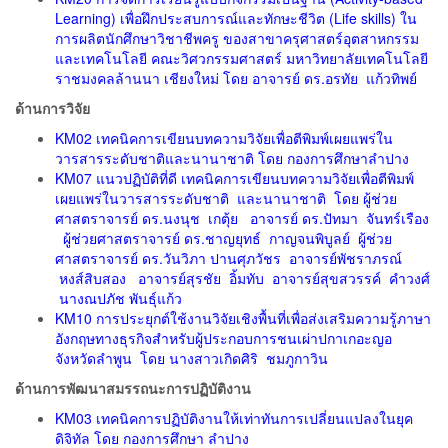
Learning) เพื่อฝึกประสบการณ์และทักษะชีวิต (Life skills) ใน
การผลิตนักศึกษาวิชาชีพครู ของสาขาครุศาสตร์อุตสาหกรรม
และเทคโนโลยี คณะวิศวกรรมศาสตร์ มหาวิทยาลัยเทคโนโลยี
ราชมงคลล้านนา เชียงใหม่ โดย อาจารย์ ดร.อรทัย แก้วทิพย์
ด้านการวิจัย
KM02 เทคนิคการเขียนบทความวิจัยเพื่อตีพิมพ์เผยแพร่ใน
วารสารระดับชาติและนานาชาติ โดย กองการศึกษาลำปาง
KM07 แนวปฏิบัติที่ดี เทคนิคการเขียนบทความวิจัยเพื่อตีพิมพ์
เผยแพร่ในวารสารระดับชาติ และนานาชาติ โดย ผู้ช่วย
ศาสตราจารย์ ดร.นงนุช เกตุ้ย อาจารย์ ดร.ปัทมา จันทร์เรือง
ผู้ช่วยศาสตราจารย์ ดร.ชาญยุทธ์ กาญจนพิบูลย์ ผู้ช่วย
ศาสตราจารย์ ดร.วันวิภา ปานศุภวัชร อาจารย์พัชราภรณ์
หงส์สิบสอง อาจารย์สุรชัย อิ้มทับ อาจารย์สุขสวรรค์ คำวงศ์
นางณปภัช พันธุ์แก้ว
KM10 การประยุกต์ใช้งานวิจัยเชิงพื้นที่เพื่อส่งเสริมความรู้ภาษา
อังกฤษทางธุรกิจสำหรับผู้ประกอบการชนเผ่าปกาเกอะญอ
จังหวัดลำพูน โดย นางสาวเกิดศิริ ชมภูกาวิน
ด้านการพัฒนาสมรรถนะการปฏิบัติงาน
KM03 เทคนิคการปฏิบัติงานให้เท่าทันการเปลี่ยนแปลงในยุค
ดิจิทัล โดย กองการศึกษา ลำปาง