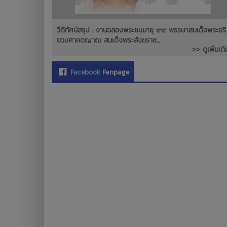
วีดิทัศน์สรุป : งานฉลองพระชนมายุ ๙๙ พรรษาสมเด็จพระอริ
ยวงศาคตญาณ สมเด็จพระสังฆราช...
>> ดูเพิ่มเติ
Facebook
Fanpage