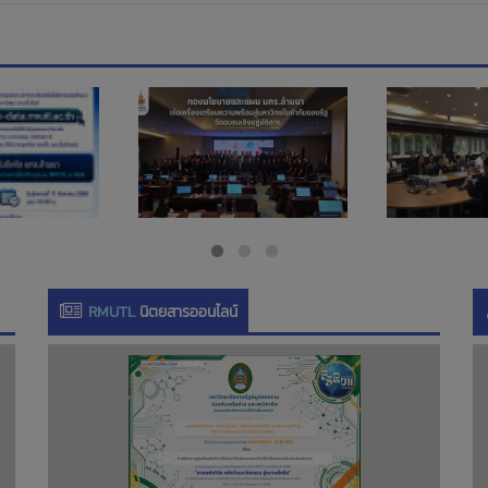
RMUTL
นิตยสารออนไลน์