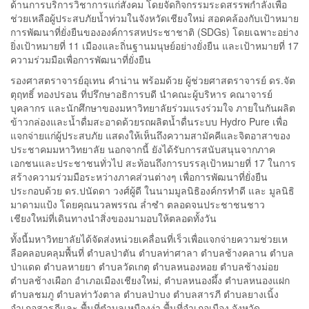
ด้านการบริการวิชาการแก่สังคม โดยจัดกิจกรรมระดสรรพกำลังเพื่อ
ช่วยเหลือผู้ประสบภัยน้ำท่วมในจังหวัดเชียงใหม่ สอดคล้องกับเป้าหมาย
การพัฒนาที่ยั่งยืนขององค์การสหประชาชาติ (SDGs) โดยเฉพาะอย่าง
ยิ่งเป้าหมายที่ 11 เมืองและถิ่นฐานมนุษย์อย่างยั่งยืน และเป้าหมายที่ 17
ความร่วมมือเพื่อการพัฒนาที่ยั่งยืน
รองศาสตราจารย์อุเทน คำน่าน พร้อมด้วย ผู้ช่วยศาสตราจารย์ ดร.จัต
ตุฤทธิ์ ทองปรอน ที่ปรึกษาอธิการบดี นำคณะผู้บริหาร คณาจารย์
บุคลากร และนักศึกษาของมหาวิทยาลัยร่วมแรงร่วมใจ ภายในกันผลิต
ข้าวกล่องและน้ำดื่มสะอาดด้วยรถผลิตน้ำดื่นระบบ Hydro Pure เพื่อ
แจกจ่ายแก่ผู้ประสบภัย แสดงให้เห็นถึงความสามัคคีและจิตอาสาของ
ประชาคมมหาวิทยาลัย นอกจากนี้ ยังได้รับการสนับสนุนจากภาค
เอกชนและประชาชนทั่วไป สะท้อนถึงการบรรลุเป้าหมายที่ 17 ในการ
สร้างความร่วมมือระหว่างภาคส่วนต่างๆ เพื่อการพัฒนาที่ยั่งยืน
ประกอบด้วย ดร.ปนัดดา วงศ์ผู้ดี ในนามมูลนิธิองค์กรทำดี และ มูลนิธิ
มาดามแป้ง โดยคุณนวลพรรณ ล่ำซำ ตลอดจนประชาชนชาว
เชียงใหม่ที่เดินทางนำสิ่งของมามอบให้ตลอดทั้งวัน
ทั้งนี้มหาวิทยาลัยได้จัดส่งหน่วยเคลื่อนที่เร็วเพื่อแจกจ่ายความช่วยเห
ลือคลอบคลุมพื้นที่ ตำบลป่าตัน ตำบลท่าศาลา ตำบลช้างคลาน ตำบล
ป่าแดด ตำบลหายยา ตำบลวัดเกตุ ตำบลหนองหอย ตำบลช้างม่อย
ตำบลช้างเผือก อำเภอเมืองเชียงใหม่, ตำบลหนองผึ้ง ตำบลหนองแฝก
ตำบลชมภู ตำบลท่าวังตาล ตำบลป่าบง ตำบลสารภี ตำบลยางเนิ้ง
อำเภอสารภีและ พื้นที่ตำบลเหมืองง่า พื้นที่อำเภอเมือง จังหวัด