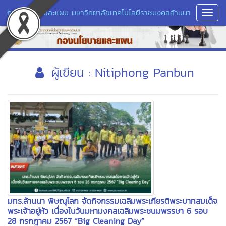
กองนโยบายและแผน มหาวิทยาลัยเทคโนโลยีราชมงคลล้านนา
Toggl
Navig
ผู้เขียน : Nitiphong Panbun
มทร.ล้านนา พิษณุโลก จัดกิจกรรมเฉลิมพระเกียรติพระบาทสมเด็จ
พระเจ้าอยู่หัว เนื่องในวันมหามงคลเฉลิมพระชนมพรรษา 6 รอบ
28 กรกฎาคม 2567 “Big Cleaning Day”