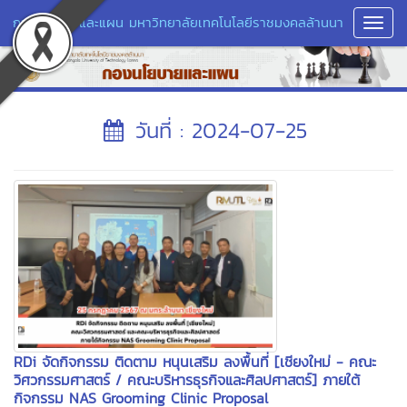
กองนโยบายและแผน มหาวิทยาลัยเทคโนโลยีราชมงคลล้านนา
Toggl
Navig
วันที่ : 2024-07-25
RDi จัดกิจกรรม ติดตาม หนุนเสริม ลงพื้นที่ [เชียงใหม่ - คณะ
วิศวกรรมศาสตร์ / คณะบริหารธุรกิจและศิลปศาสตร์] ภายใต้
กิจกรรม NAS Grooming Clinic Proposal