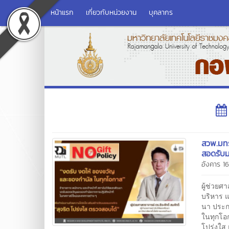
หน้าแรก
เกี่ยวกับหน่วยงาน
บุคลากร
สวพ.มทร
สอดรับ
อังคาร 1
ผู้ช่วยศ
บริหาร 
นา ประกา
ในทุกโอ
โปร่งใส